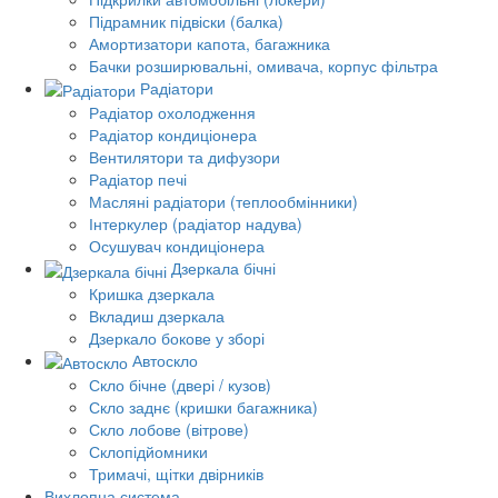
Підрамник підвіски (балка)
Амортизатори капота, багажника
Бачки розширювальні, омивача, корпус фільтра
Радіатори
Радіатор охолодження
Радіатор кондиціонера
Вентилятори та дифузори
Радіатор печі
Масляні радіатори (теплообмінники)
Інтеркулер (радіатор надува)
Осушувач кондиціонера
Дзеркала бічні
Кришка дзеркала
Вкладиш дзеркала
Дзеркало бокове у зборі
Автоскло
Скло бічне (двері / кузов)
Скло заднє (кришки багажника)
Скло лобове (вітрове)
Склопідйомники
Тримачі, щітки двірників
Вихлопна система