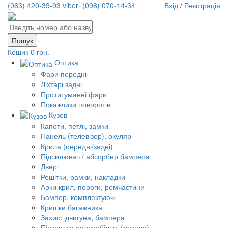
(063) 420-39-93 viber
(098) 070-14-34
Вхід
/
Реєстрація
Кошик
0 грн.
Оптика
Фари передні
Ліхтарі задні
Протитуманні фари
Покажчики поворотів
Кузов
Капоти, петлі, замки
Панель (телевізор), окуляр
Крила (передні/задні)
Підсилювач / абсорбер бампера
Двері
Решітки, рамки, накладки
Арки крил, пороги, ремчастини
Бампер, комплектуючі
Кришки багажника
Захист двигуна, бампера
Підкрилки автомобільні (локери)