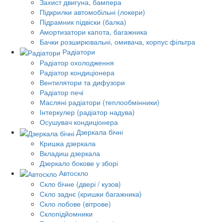
Захист двигуна, бампера
Підкрилки автомобільні (локери)
Підрамник підвіски (балка)
Амортизатори капота, багажника
Бачки розширювальні, омивача, корпус фільтра
Радіатори
Радіатор охолодження
Радіатор кондиціонера
Вентилятори та дифузори
Радіатор печі
Масляні радіатори (теплообмінники)
Інтеркулер (радіатор надува)
Осушувач кондиціонера
Дзеркала бічні
Кришка дзеркала
Вкладиш дзеркала
Дзеркало бокове у зборі
Автоскло
Скло бічне (двері / кузов)
Скло заднє (кришки багажника)
Скло лобове (вітрове)
Склопідйомники