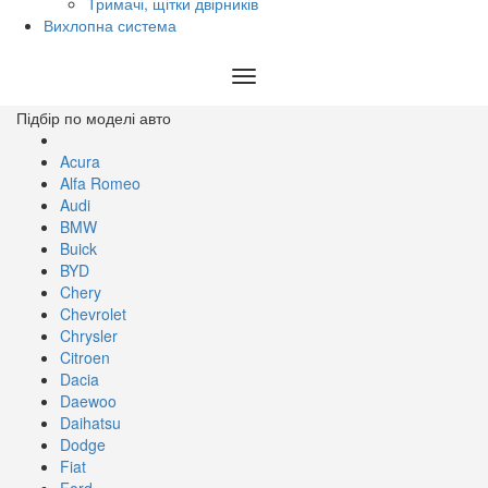
Тримачі, щітки двірників
Вихлопна система
Toggle
navigation
Підбір по моделі авто
Acura
Alfa Romeo
Audi
BMW
Buick
BYD
Chery
Chevrolet
Chrysler
Citroen
Dacia
Daewoo
Daihatsu
Dodge
Fiat
Ford