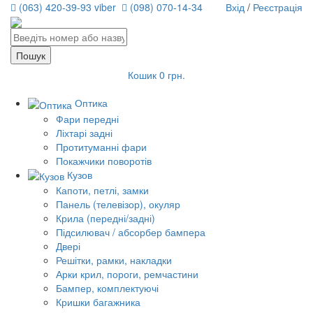
(063) 420-39-93 viber
(098) 070-14-34
Вхід
/
Реєстрація
Кошик
0 грн.
Оптика
Фари передні
Ліхтарі задні
Протитуманні фари
Покажчики поворотів
Кузов
Капоти, петлі, замки
Панель (телевізор), окуляр
Крила (передні/задні)
Підсилювач / абсорбер бампера
Двері
Решітки, рамки, накладки
Арки крил, пороги, ремчастини
Бампер, комплектуючі
Кришки багажника