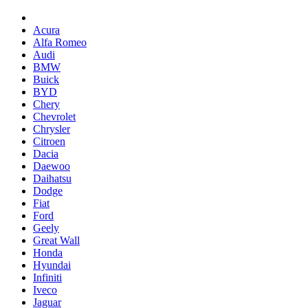
Acura
Alfa Romeo
Audi
BMW
Buick
BYD
Chery
Chevrolet
Chrysler
Citroen
Dacia
Daewoo
Daihatsu
Dodge
Fiat
Ford
Geely
Great Wall
Honda
Hyundai
Infiniti
Iveco
Jaguar