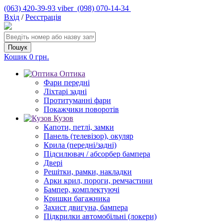
(063) 420-39-93 viber
(098) 070-14-34
Вхід
/
Реєстрація
Кошик
0 грн.
Оптика
Фари передні
Ліхтарі задні
Протитуманні фари
Покажчики поворотів
Кузов
Капоти, петлі, замки
Панель (телевізор), окуляр
Крила (передні/задні)
Підсилювач / абсорбер бампера
Двері
Решітки, рамки, накладки
Арки крил, пороги, ремчастини
Бампер, комплектуючі
Кришки багажника
Захист двигуна, бампера
Підкрилки автомобільні (локери)