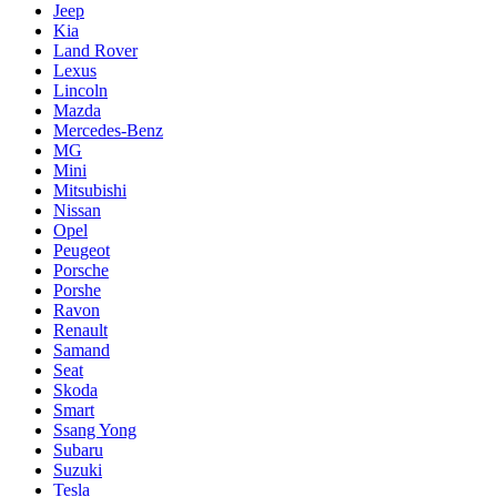
Jeep
Kia
Land Rover
Lexus
Lincoln
Mazda
Mercedes-Benz
MG
Mini
Mitsubishi
Nissan
Opel
Peugeot
Porsche
Porshe
Ravon
Renault
Samand
Seat
Skoda
Smart
Ssang Yong
Subaru
Suzuki
Tesla