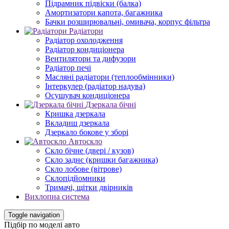
Підрамник підвіски (балка)
Амортизатори капота, багажника
Бачки розширювальні, омивача, корпус фільтра
Радіатори
Радіатор охолодження
Радіатор кондиціонера
Вентилятори та дифузори
Радіатор печі
Масляні радіатори (теплообмінники)
Інтеркулер (радіатор надува)
Осушувач кондиціонера
Дзеркала бічні
Кришка дзеркала
Вкладиш дзеркала
Дзеркало бокове у зборі
Автоскло
Скло бічне (двері / кузов)
Скло заднє (кришки багажника)
Скло лобове (вітрове)
Склопідйомники
Тримачі, щітки двірників
Вихлопна система
Toggle navigation
Підбір по моделі авто