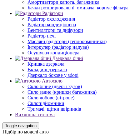
Амортизатори капота, багажника
Бачки розширювальні, омивача, корпус фільтра
Радіатори
Радіатор охолодження
Радіатор кондиціонера
Вентилятори та дифузори
Радіатор печі
Масляні радіатори (теплообмінники)
Інтеркулер (радіатор надува)
Осушувач кондиціонера
Дзеркала бічні
Кришка дзеркала
Вкладиш дзеркала
Дзеркало бокове у зборі
Автоскло
Скло бічне (двері / кузов)
Скло заднє (кришки багажника)
Скло лобове (вітрове)
Склопідйомники
Тримачі, щітки двірників
Вихлопна система
Toggle navigation
Підбір по моделі авто