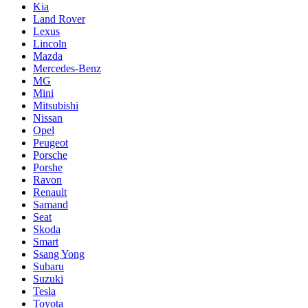
Kia
Land Rover
Lexus
Lincoln
Mazda
Mercedes-Benz
MG
Mini
Mitsubishi
Nissan
Opel
Peugeot
Porsche
Porshe
Ravon
Renault
Samand
Seat
Skoda
Smart
Ssang Yong
Subaru
Suzuki
Tesla
Toyota