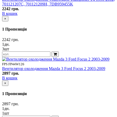
701121207C, 701121209H, 7DB959455K
2242 грн.
В кошик
×
1 Пропозиція
2242 грн.
1дн.
3шт
FPS FP44W126
Вентилятор охолодження Mazda 3 Ford Focus 2 2003-2009
2897 грн.
В кошик
×
1 Пропозиція
2897 грн.
1дн.
1шт