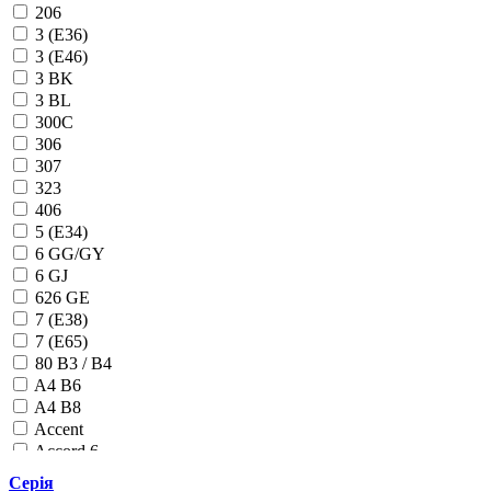
Skoda
206
Subaru
3 (E36)
Suzuki
3 (E46)
Tesla
3 BK
Toyota
3 BL
Volkswagen
300C
306
307
323
406
5 (E34)
6 GG/GY
6 GJ
626 GE
7 (E38)
7 (E65)
80 B3 / B4
A4 B6
A4 B8
Accent
Accord 6
Accord 7
Серія