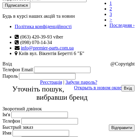
1
Підписатися
2
3
Будь в курсі наших акцій та новин
>
Последняя ›
Політика конфіденційності
(063) 420-39-93 viber
(098) 070-14-34
info@premier-parts.com.ua
Київ вул. Вікентія Беретті 6 "Б"
Вхід
@Copyright
Телефон
Email
Пароль
Реєстрація
|
Забули пароль?
Уточніть пошук,
Открыть в новом окне
вибравши бренд
Зворотний дзвінок
Ім'я
Телефон
Быстрый заказ
Відправити
Имя