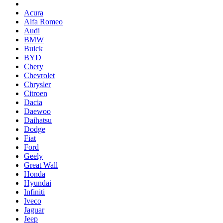
Acura
Alfa Romeo
Audi
BMW
Buick
BYD
Chery
Chevrolet
Chrysler
Citroen
Dacia
Daewoo
Daihatsu
Dodge
Fiat
Ford
Geely
Great Wall
Honda
Hyundai
Infiniti
Iveco
Jaguar
Jeep