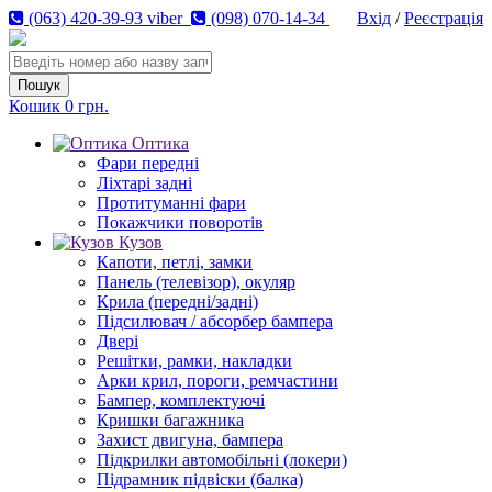
(063) 420-39-93 viber
(098) 070-14-34
Вхід
/
Реєстрація
Кошик
0 грн.
Оптика
Фари передні
Ліхтарі задні
Протитуманні фари
Покажчики поворотів
Кузов
Капоти, петлі, замки
Панель (телевізор), окуляр
Крила (передні/задні)
Підсилювач / абсорбер бампера
Двері
Решітки, рамки, накладки
Арки крил, пороги, ремчастини
Бампер, комплектуючі
Кришки багажника
Захист двигуна, бампера
Підкрилки автомобільні (локери)
Підрамник підвіски (балка)