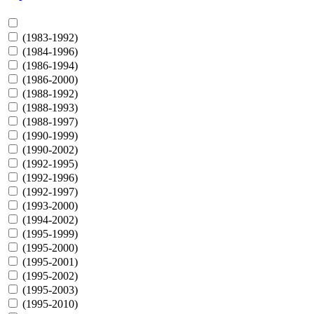
Accord 8
Almera N16
Astra
(1983-1992)
Avensis T22
(1984-1996)
Aveo T250
(1986-1994)
Boxer / Jumper / Ducato
(1986-2000)
C3
(1988-1992)
Camry V20
(1988-1993)
Camry V30
(1988-1997)
Camry V40
(1990-1999)
Camry V50 EUR
(1990-2002)
Camry V50 USA
(1992-1995)
Carina E
(1992-1996)
Cherokee KL
(1992-1997)
Civic
(1993-2000)
Combo
(1994-2002)
Corolla E100
(1995-1999)
Corolla E110
(1995-2000)
Corolla E120
(1995-2001)
Corolla E150
(1995-2002)
Corsa
(1995-2003)
CRV
(1995-2010)
CX5