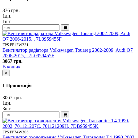
Tucson TL
(2017-2022)
Vectra B
(2018-)
376 грн.
Vectra C
1дн.
(2018-2024)
Vito W638
1шт
(2019-)
W124
(2019-2024)
W202
W210
W211
FPS FP12W231
Вентилятор радіатора Volkswagen Touareg 2002-2009, Audi Q7
X-Trail T32 / Rogue
2006-2015, , 7L0959455F
X5 (E53)
3067 грн.
X5 (G05)
В кошик
×
1 Пропозиція
3067 грн.
1дн.
3шт
FPS FP74W306
Вентилятор охолодження Volkswagen Transporter T4 1990-2002,