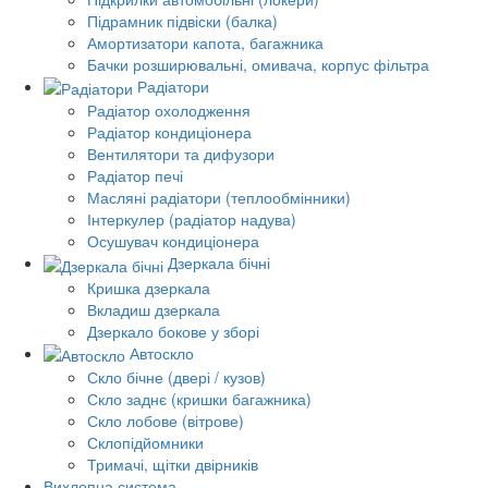
Підрамник підвіски (балка)
Амортизатори капота, багажника
Бачки розширювальні, омивача, корпус фільтра
Радіатори
Радіатор охолодження
Радіатор кондиціонера
Вентилятори та дифузори
Радіатор печі
Масляні радіатори (теплообмінники)
Інтеркулер (радіатор надува)
Осушувач кондиціонера
Дзеркала бічні
Кришка дзеркала
Вкладиш дзеркала
Дзеркало бокове у зборі
Автоскло
Скло бічне (двері / кузов)
Скло заднє (кришки багажника)
Скло лобове (вітрове)
Склопідйомники
Тримачі, щітки двірників
Вихлопна система