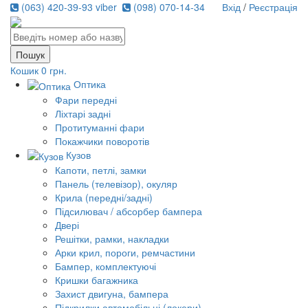
(063) 420-39-93 viber
(098) 070-14-34
Вхід
/
Реєстрація
Кошик
0 грн.
Оптика
Фари передні
Ліхтарі задні
Протитуманні фари
Покажчики поворотів
Кузов
Капоти, петлі, замки
Панель (телевізор), окуляр
Крила (передні/задні)
Підсилювач / абсорбер бампера
Двері
Решітки, рамки, накладки
Арки крил, пороги, ремчастини
Бампер, комплектуючі
Кришки багажника
Захист двигуна, бампера
Підкрилки автомобільні (локери)