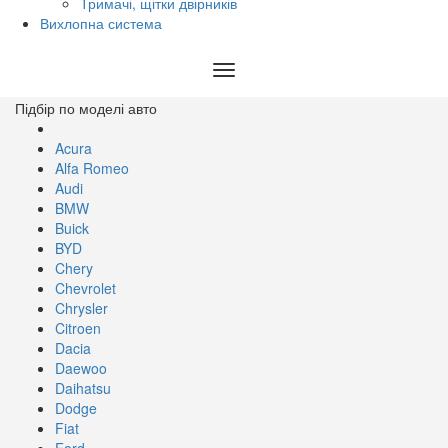
Тримачі, щітки двірників
Вихлопна система
Toggle
navigation
Підбір по моделі авто
Acura
Alfa Romeo
Audi
BMW
Buick
BYD
Chery
Chevrolet
Chrysler
Citroen
Dacia
Daewoo
Daihatsu
Dodge
Fiat
Ford