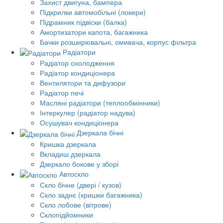
Захист двигуна, бампера
Підкрилки автомобільні (локери)
Підрамник підвіски (балка)
Амортизатори капота, багажника
Бачки розширювальні, омивача, корпус фільтра
Радіатори
Радіатор охолодження
Радіатор кондиціонера
Вентилятори та дифузори
Радіатор печі
Масляні радіатори (теплообмінники)
Інтеркулер (радіатор надува)
Осушувач кондиціонера
Дзеркала бічні
Кришка дзеркала
Вкладиш дзеркала
Дзеркало бокове у зборі
Автоскло
Скло бічне (двері / кузов)
Скло заднє (кришки багажника)
Скло лобове (вітрове)
Склопідйомники