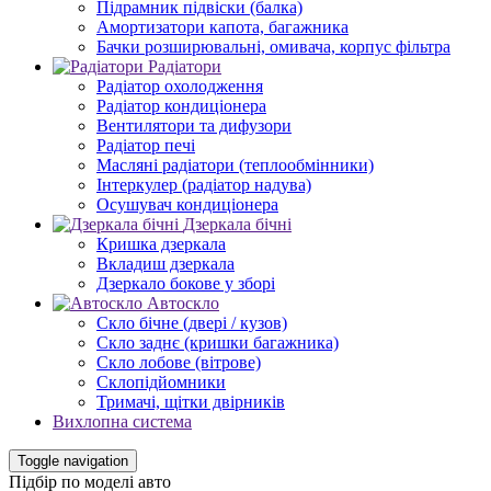
Підрамник підвіски (балка)
Амортизатори капота, багажника
Бачки розширювальні, омивача, корпус фільтра
Радіатори
Радіатор охолодження
Радіатор кондиціонера
Вентилятори та дифузори
Радіатор печі
Масляні радіатори (теплообмінники)
Інтеркулер (радіатор надува)
Осушувач кондиціонера
Дзеркала бічні
Кришка дзеркала
Вкладиш дзеркала
Дзеркало бокове у зборі
Автоскло
Скло бічне (двері / кузов)
Скло заднє (кришки багажника)
Скло лобове (вітрове)
Склопідйомники
Тримачі, щітки двірників
Вихлопна система
Toggle navigation
Підбір по моделі авто