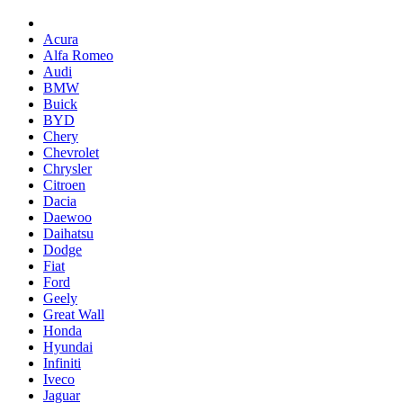
Acura
Alfa Romeo
Audi
BMW
Buick
BYD
Chery
Chevrolet
Chrysler
Citroen
Dacia
Daewoo
Daihatsu
Dodge
Fiat
Ford
Geely
Great Wall
Honda
Hyundai
Infiniti
Iveco
Jaguar