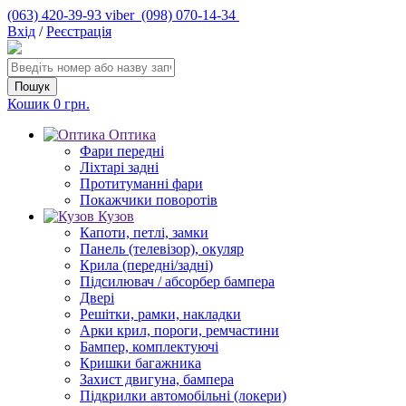
(063) 420-39-93 viber
(098) 070-14-34
Вхід
/
Реєстрація
Кошик
0 грн.
Оптика
Фари передні
Ліхтарі задні
Протитуманні фари
Покажчики поворотів
Кузов
Капоти, петлі, замки
Панель (телевізор), окуляр
Крила (передні/задні)
Підсилювач / абсорбер бампера
Двері
Решітки, рамки, накладки
Арки крил, пороги, ремчастини
Бампер, комплектуючі
Кришки багажника
Захист двигуна, бампера
Підкрилки автомобільні (локери)