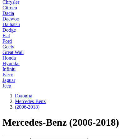
Chrysler
Citroen
Dacia
Daewoo
Daihatsu
Dodge
Fiat
Ford
Geely
Great Wall
Honda
Hyundai
Infiniti
Iveco
Jaguar
Jeep
Kia
Головна
Land Rover
Mercedes-Benz
Lexus
(2006-2018)
Lincoln
Mazda
Mercedes-Benz (2006-2018)
Mercedes-Benz
MG
Mini
Mitsubishi