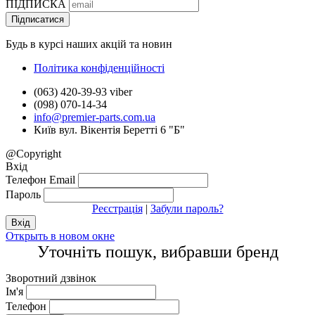
ПІДПИСКА
Nissan
Opel
Підписатися
Peugeot
Будь в курсі наших акцій та новин
Porsche
Porshe
Політика конфіденційності
Ravon
Renault
(063) 420-39-93 viber
Samand
(098) 070-14-34
Seat
info@premier-parts.com.ua
Skoda
Київ вул. Вікентія Беретті 6 "Б"
Smart
Ssang Yong
@Copyright
Subaru
Вхід
Suzuki
Телефон
Email
Tesla
Пароль
Toyota
Реєстрація
|
Забули пароль?
Volkswagen
Volvo
ZAZ
Открыть в новом окне
Уточніть пошук, вибравши бренд
Зворотний дзвінок
Ім'я
Телефон