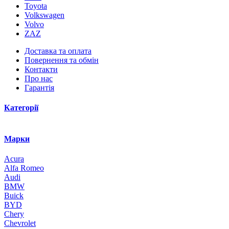
Toyota
Volkswagen
Volvo
ZAZ
Доставка та оплата
Повернення та обмін
Контакти
Про нас
Гарантія
Категорії
Марки
Acura
Alfa Romeo
Audi
BMW
Buick
BYD
Chery
Chevrolet