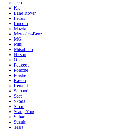
Jeep
Kia
Land Rover
Lexus
Lincoln
Mazda
Mercedes-Benz
MG
Mini
Mitsubishi
Nissan
Opel
Peugeot
Porsche
Porshe
Ravon
Renault
Samand
Seat
Skoda
Smart
Ssang Yong
Subaru
Suzuki
Tesla