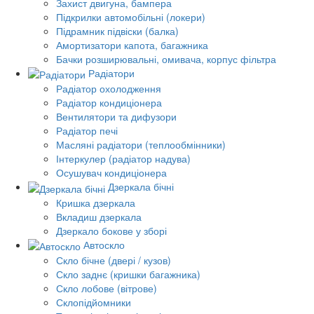
Захист двигуна, бампера
Підкрилки автомобільні (локери)
Підрамник підвіски (балка)
Амортизатори капота, багажника
Бачки розширювальні, омивача, корпус фільтра
Радіатори
Радіатор охолодження
Радіатор кондиціонера
Вентилятори та дифузори
Радіатор печі
Масляні радіатори (теплообмінники)
Інтеркулер (радіатор надува)
Осушувач кондиціонера
Дзеркала бічні
Кришка дзеркала
Вкладиш дзеркала
Дзеркало бокове у зборі
Автоскло
Скло бічне (двері / кузов)
Скло заднє (кришки багажника)
Скло лобове (вітрове)
Склопідйомники