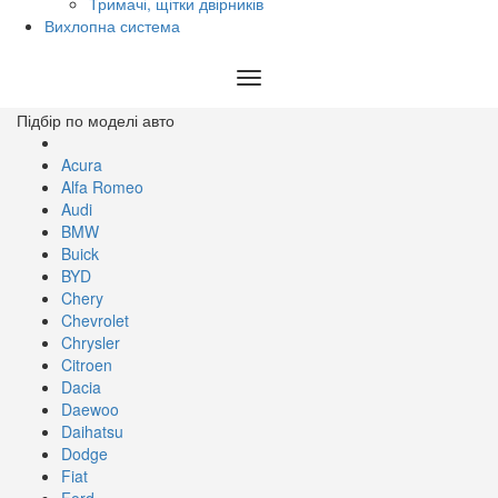
Тримачі, щітки двірників
Вихлопна система
Toggle
navigation
Підбір по моделі авто
Acura
Alfa Romeo
Audi
BMW
Buick
BYD
Chery
Chevrolet
Chrysler
Citroen
Dacia
Daewoo
Daihatsu
Dodge
Fiat
Ford