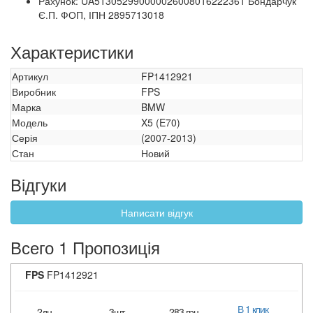
Рахунок: UA513052990000026008016222361 Бондарчук
Є.П. ФОП, ІПН 2895713018
Характеристики
Артикул
FP1412921
Виробник
FPS
Марка
BMW
Модель
X5 (E70)
Серія
(2007-2013)
Стан
Новий
Відгуки
Написати відгук
Всего 1 Пропозиція
FPS
FP1412921
В 1 клик
2дн.
3шт
283 грн.