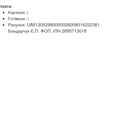
плата
Карткою
Готівкою
Рахунок: UA513052990000026008016222361
Бондарчук Є.П. ФОП, ІПН 2895713018