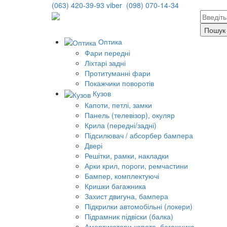
(063) 420-39-93 viber
(098) 070-14-34
Оптика
Фари передні
Ліхтарі задні
Протитуманні фари
Покажчики поворотів
Кузов
Капоти, петлі, замки
Панель (телевізор), окуляр
Крила (передні/задні)
Підсилювач / абсорбер бампера
Двері
Решітки, рамки, накладки
Арки крил, пороги, ремчастини
Бампер, комплектуючі
Кришки багажника
Захист двигуна, бампера
Підкрилки автомобільні (локери)
Підрамник підвіски (балка)
Амортизатори капота, багажника