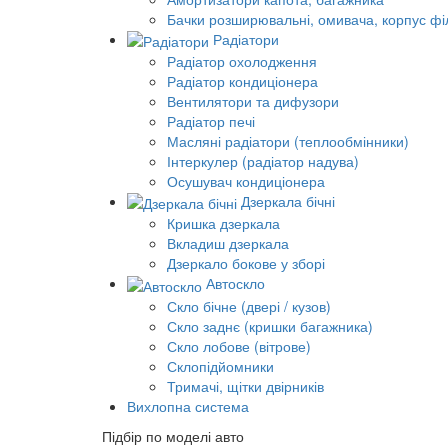
Бачки розширювальні, омивача, корпус фі
Радіатори
Радіатор охолодження
Радіатор кондиціонера
Вентилятори та дифузори
Радіатор печі
Масляні радіатори (теплообмінники)
Інтеркулер (радіатор надува)
Осушувач кондиціонера
Дзеркала бічні
Кришка дзеркала
Вкладиш дзеркала
Дзеркало бокове у зборі
Автоскло
Скло бічне (двері / кузов)
Скло заднє (кришки багажника)
Скло лобове (вітрове)
Склопідйомники
Тримачі, щітки двірників
Вихлопна система
Підбір по моделі авто