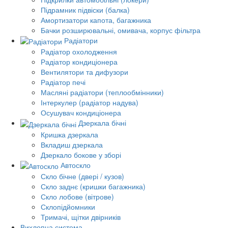
Підрамник підвіски (балка)
Амортизатори капота, багажника
Бачки розширювальні, омивача, корпус фільтра
Радіатори
Радіатор охолодження
Радіатор кондиціонера
Вентилятори та дифузори
Радіатор печі
Масляні радіатори (теплообмінники)
Інтеркулер (радіатор надува)
Осушувач кондиціонера
Дзеркала бічні
Кришка дзеркала
Вкладиш дзеркала
Дзеркало бокове у зборі
Автоскло
Скло бічне (двері / кузов)
Скло заднє (кришки багажника)
Скло лобове (вітрове)
Склопідйомники
Тримачі, щітки двірників
Вихлопна система