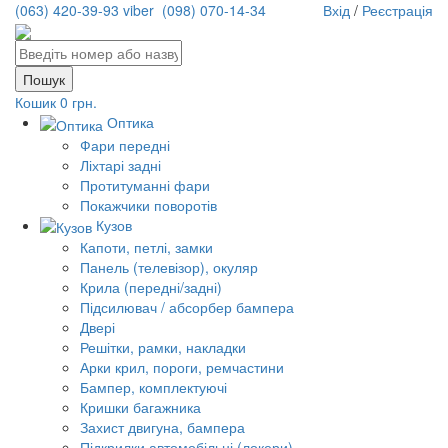
(063) 420-39-93 viber
(098) 070-14-34
Вхід
/
Реєстрація
Кошик
0 грн.
Оптика
Фари передні
Ліхтарі задні
Протитуманні фари
Покажчики поворотів
Кузов
Капоти, петлі, замки
Панель (телевізор), окуляр
Крила (передні/задні)
Підсилювач / абсорбер бампера
Двері
Решітки, рамки, накладки
Арки крил, пороги, ремчастини
Бампер, комплектуючі
Кришки багажника
Захист двигуна, бампера
Підкрилки автомобільні (локери)