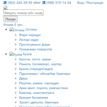
(063) 420-39-93 viber
(098) 070-14-34
Вхід
/
Реєстрація
Кошик
0 грн.
Оптика
Фари передні
Ліхтарі задні
Протитуманні фари
Покажчики поворотів
Кузов
Капоти, петлі, замки
Панель (телевізор), окуляр
Крила (передні/задні)
Підсилювач / абсорбер бампера
Двері
Решітки, рамки, накладки
Арки крил, пороги, ремчастини
Бампер, комплектуючі
Кришки багажника
Захист двигуна, бампера
Підкрилки автомобільні (локери)