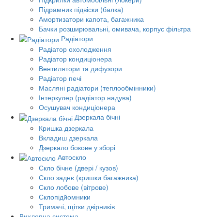
Підрамник підвіски (балка)
Амортизатори капота, багажника
Бачки розширювальні, омивача, корпус фільтра
Радіатори
Радіатор охолодження
Радіатор кондиціонера
Вентилятори та дифузори
Радіатор печі
Масляні радіатори (теплообмінники)
Інтеркулер (радіатор надува)
Осушувач кондиціонера
Дзеркала бічні
Кришка дзеркала
Вкладиш дзеркала
Дзеркало бокове у зборі
Автоскло
Скло бічне (двері / кузов)
Скло заднє (кришки багажника)
Скло лобове (вітрове)
Склопідйомники
Тримачі, щітки двірників
Вихлопна система