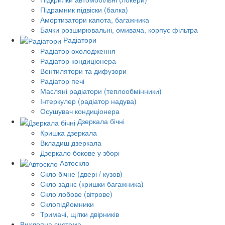
Підрамник підвіски (балка)
Амортизатори капота, багажника
Бачки розширювальні, омивача, корпус фільтра
Радіатори
Радіатор охолодження
Радіатор кондиціонера
Вентилятори та дифузори
Радіатор печі
Масляні радіатори (теплообмінники)
Інтеркулер (радіатор надува)
Осушувач кондиціонера
Дзеркала бічні
Кришка дзеркала
Вкладиш дзеркала
Дзеркало бокове у зборі
Автоскло
Скло бічне (двері / кузов)
Скло заднє (кришки багажника)
Скло лобове (вітрове)
Склопідйомники
Тримачі, щітки двірників
Вихлопна система