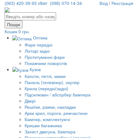
(063) 420-39-93 viber
(098) 070-14-34
Вхід
/
Реєстрація
Кошик
0 грн.
Оптика
Фари передні
Ліхтарі задні
Протитуманні фари
Покажчики поворотів
Кузов
Капоти, петлі, замки
Панель (телевізор), окуляр
Крила (передні/задні)
Підсилювач / абсорбер бампера
Двері
Решітки, рамки, накладки
Арки крил, пороги, ремчастини
Бампер, комплектуючі
Кришки багажника
Захист двигуна, бампера
Підкрилки автомобільні (локери)