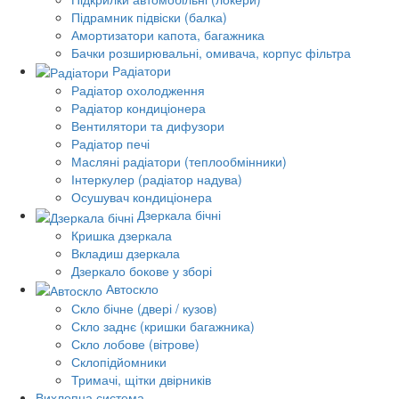
Підрамник підвіски (балка)
Амортизатори капота, багажника
Бачки розширювальні, омивача, корпус фільтра
Радіатори
Радіатор охолодження
Радіатор кондиціонера
Вентилятори та дифузори
Радіатор печі
Масляні радіатори (теплообмінники)
Інтеркулер (радіатор надува)
Осушувач кондиціонера
Дзеркала бічні
Кришка дзеркала
Вкладиш дзеркала
Дзеркало бокове у зборі
Автоскло
Скло бічне (двері / кузов)
Скло заднє (кришки багажника)
Скло лобове (вітрове)
Склопідйомники
Тримачі, щітки двірників
Вихлопна система