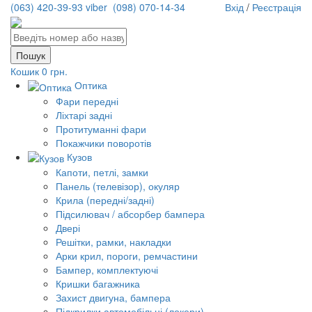
(063) 420-39-93 viber
(098) 070-14-34
Вхід
/
Реєстрація
Кошик
0 грн.
Оптика
Фари передні
Ліхтарі задні
Протитуманні фари
Покажчики поворотів
Кузов
Капоти, петлі, замки
Панель (телевізор), окуляр
Крила (передні/задні)
Підсилювач / абсорбер бампера
Двері
Решітки, рамки, накладки
Арки крил, пороги, ремчастини
Бампер, комплектуючі
Кришки багажника
Захист двигуна, бампера
Підкрилки автомобільні (локери)