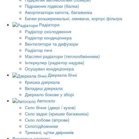
Підрамник підвіски (балка)
Амортизатори капота, багажника
Бачки розширювальні, омивача, корпус фільтра
Радіатори
Радіатор охолодження
Радіатор кондиціонера
Вентилятори та дифузори
Радіатор печі
Масляні радіатори (теплообмінники)
Інтеркулер (радіатор надува)
Осушувач кондиціонера
Дзеркала бічні
Кришка дзеркала
Вкладиш дзеркала
Дзеркало бокове у зборі
Автоскло
Скло бічне (двері / кузов)
Скло заднє (кришки багажника)
Скло лобове (вітрове)
Склопідйомники
Тримачі, щітки двірників
Вихлопна система