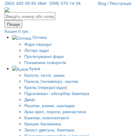
(063) 420-39-93 viber
(098) 070-14-34
Вхід
/
Реєстрація
Кошик
0 грн.
Оптика
Фари передні
Ліхтарі задні
Протитуманні фари
Покажчики поворотів
Кузов
Капоти, петлі, замки
Панель (телевізор), окуляр
Крила (передні/задні)
Підсилювач / абсорбер бампера
Двері
Решітки, рамки, накладки
Арки крил, пороги, ремчастини
Бампер, комплектуючі
Кришки багажника
Захист двигуна, бампера
Підкрилки автомобільні (локери)