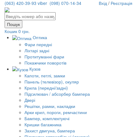
(063) 420-39-93 viber
(098) 070-14-34
Вхід
/
Реєстрація
Кошик
0 грн.
Оптика
Фари передні
Ліхтарі задні
Протитуманні фари
Покажчики поворотів
Кузов
Капоти, петлі, замки
Панель (телевізор), окуляр
Крила (передні/задні)
Підсилювач / абсорбер бампера
Двері
Решітки, рамки, накладки
Арки крил, пороги, ремчастини
Бампер, комплектуючі
Кришки багажника
Захист двигуна, бампера
Підкрилки автомобільні (локери)