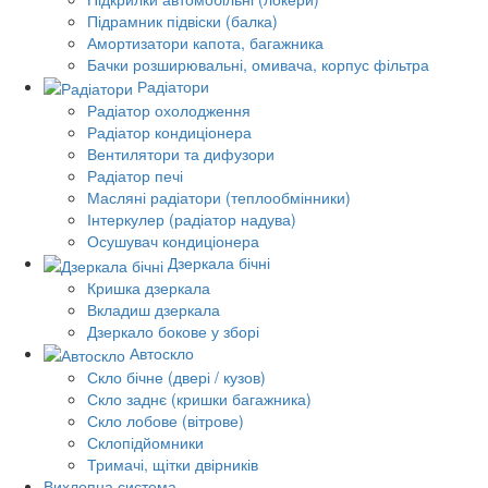
Підрамник підвіски (балка)
Амортизатори капота, багажника
Бачки розширювальні, омивача, корпус фільтра
Радіатори
Радіатор охолодження
Радіатор кондиціонера
Вентилятори та дифузори
Радіатор печі
Масляні радіатори (теплообмінники)
Інтеркулер (радіатор надува)
Осушувач кондиціонера
Дзеркала бічні
Кришка дзеркала
Вкладиш дзеркала
Дзеркало бокове у зборі
Автоскло
Скло бічне (двері / кузов)
Скло заднє (кришки багажника)
Скло лобове (вітрове)
Склопідйомники
Тримачі, щітки двірників
Вихлопна система