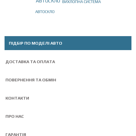
ВИХЛОПНА СИСТЕМА
АВТОСКЛО
Togg
navig
ПІДБІР ПО МОДЕЛІ АВТО
ДОСТАВКА ТА ОПЛАТА
ПОВЕРНЕННЯ ТА ОБМІН
КОНТАКТИ
ПРО НАС
ГАРАНТІЯ