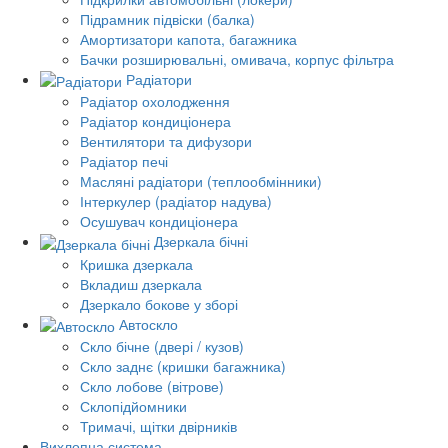
Підрамник підвіски (балка)
Амортизатори капота, багажника
Бачки розширювальні, омивача, корпус фільтра
Радіатори
Радіатор охолодження
Радіатор кондиціонера
Вентилятори та дифузори
Радіатор печі
Масляні радіатори (теплообмінники)
Інтеркулер (радіатор надува)
Осушувач кондиціонера
Дзеркала бічні
Кришка дзеркала
Вкладиш дзеркала
Дзеркало бокове у зборі
Автоскло
Скло бічне (двері / кузов)
Скло заднє (кришки багажника)
Скло лобове (вітрове)
Склопідйомники
Тримачі, щітки двірників
Вихлопна система