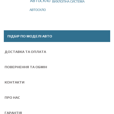
ВИХЛОПНА СИСТЕМА
АВТОСКЛО
Togg
navig
ПІДБІР ПО МОДЕЛІ АВТО
ДОСТАВКА ТА ОПЛАТА
ПОВЕРНЕННЯ ТА ОБМІН
КОНТАКТИ
ПРО НАС
ГАРАНТІЯ