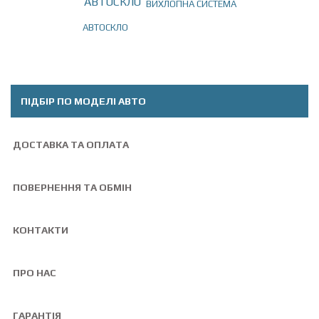
ВИХЛОПНА СИСТЕМА
АВТОСКЛО
Togg
navig
ПІДБІР ПО МОДЕЛІ АВТО
ДОСТАВКА ТА ОПЛАТА
ПОВЕРНЕННЯ ТА ОБМІН
КОНТАКТИ
ПРО НАС
ГАРАНТІЯ