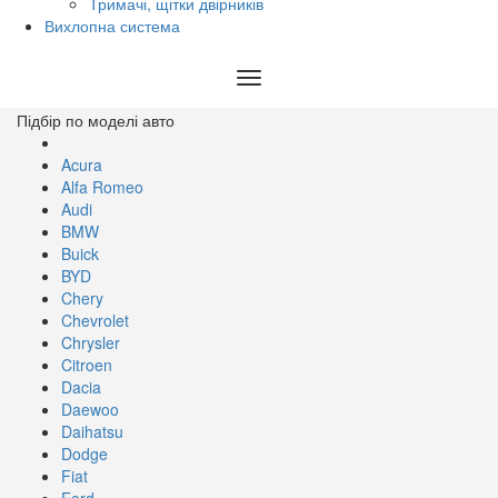
Тримачі, щітки двірників
Вихлопна система
Toggle
navigation
Підбір по моделі авто
Acura
Alfa Romeo
Audi
BMW
Buick
BYD
Chery
Chevrolet
Chrysler
Citroen
Dacia
Daewoo
Daihatsu
Dodge
Fiat
Ford