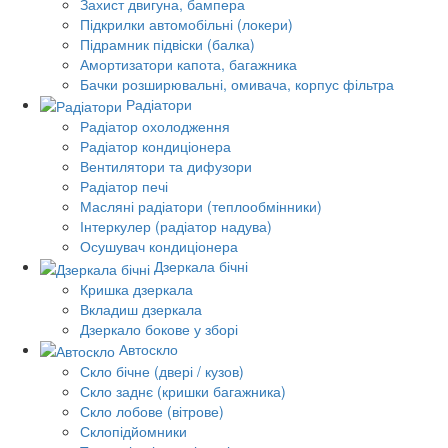
Захист двигуна, бампера
Підкрилки автомобільні (локери)
Підрамник підвіски (балка)
Амортизатори капота, багажника
Бачки розширювальні, омивача, корпус фільтра
Радіатори
Радіатор охолодження
Радіатор кондиціонера
Вентилятори та дифузори
Радіатор печі
Масляні радіатори (теплообмінники)
Інтеркулер (радіатор надува)
Осушувач кондиціонера
Дзеркала бічні
Кришка дзеркала
Вкладиш дзеркала
Дзеркало бокове у зборі
Автоскло
Скло бічне (двері / кузов)
Скло заднє (кришки багажника)
Скло лобове (вітрове)
Склопідйомники