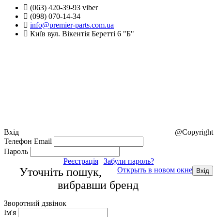
(063) 420-39-93 viber
(098) 070-14-34
info@premier-parts.com.ua
Київ вул. Вікентія Беретті 6 "Б"
Вхід
@Copyright
Телефон
Email
Пароль
Реєстрація
|
Забули пароль?
Уточніть пошук,
Открыть в новом окне
вибравши бренд
Зворотний дзвінок
Ім'я