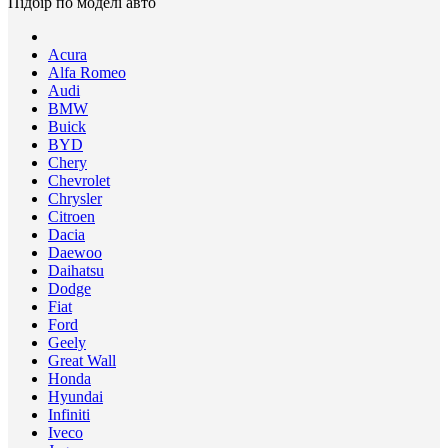
Підбір по моделі авто
Acura
Alfa Romeo
Audi
BMW
Buick
BYD
Chery
Chevrolet
Chrysler
Citroen
Dacia
Daewoo
Daihatsu
Dodge
Fiat
Ford
Geely
Great Wall
Honda
Hyundai
Infiniti
Iveco