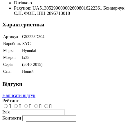
Готівкою
Рахунок: UA513052990000026008016222361 Бондарчук
Є.П. ФОП, ІПН 2895713018
Характеристики
Артикул
GS3225D304
Виробник
XYG
Марка
Hyundai
Модель
ix35
Серія
(2010-2015)
Стан
Новий
Відгуки
Написати відгук
Рейтинг
Ім'я
Контакти