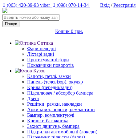
(063) 420-39-93 viber
(098) 070-14-34
Вхід
/
Реєстрація
Кошик
0 грн.
Оптика
Фари передні
Ліхтарі задні
Протитуманні фари
Покажчики поворотів
Кузов
Капоти, петлі, замки
Панель (телевізор), окуляр
Крила (передні/задні)
Підсилювач / абсорбер бампера
Двері
Решітки, рамки, накладки
Арки крил, пороги, ремчастини
Бампер, комплектуючі
Кришки багажника
Захист двигуна, бампера
Підкрилки автомобільні (локери)
Підрамник підвіски (балка)