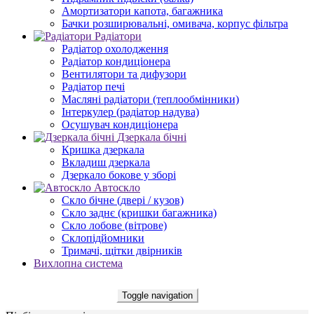
Амортизатори капота, багажника
Бачки розширювальні, омивача, корпус фільтра
Радіатори
Радіатор охолодження
Радіатор кондиціонера
Вентилятори та дифузори
Радіатор печі
Масляні радіатори (теплообмінники)
Інтеркулер (радіатор надува)
Осушувач кондиціонера
Дзеркала бічні
Кришка дзеркала
Вкладиш дзеркала
Дзеркало бокове у зборі
Автоскло
Скло бічне (двері / кузов)
Скло заднє (кришки багажника)
Скло лобове (вітрове)
Склопідйомники
Тримачі, щітки двірників
Вихлопна система
Toggle navigation