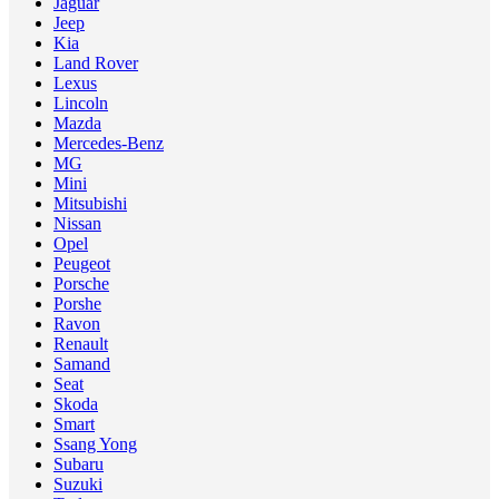
Jaguar
Jeep
Kia
Land Rover
Lexus
Lincoln
Mazda
Mercedes-Benz
MG
Mini
Mitsubishi
Nissan
Opel
Peugeot
Porsche
Porshe
Ravon
Renault
Samand
Seat
Skoda
Smart
Ssang Yong
Subaru
Suzuki